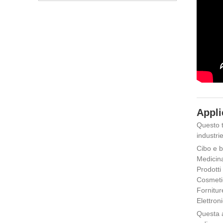
Appli
Questo t
industrie
Cibo e be
Medicina 
Prodotti 
Cosmetici
Forniture
Elettron
Questa a