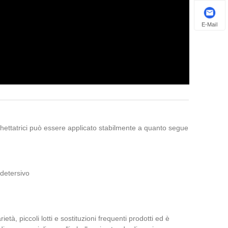
E-Mail
chettatrici può essere applicato stabilmente a quanto segue
 detersivo
tà, piccoli lotti e sostituzioni frequenti prodotti ed è