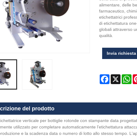
alimentare, delle be
farmaceutico, chimic
etichettatrici profe
di etichettatura one
globali attraverso 
qualità.
Invia richiesta
Facebook
X
Wh
crizione del prodotto
chettatrice verticale per bottiglie rotonde con stampante data progettat
lmente utilizzato per completare automaticamente l'etichettatura attacca
produzione e la scadenza data o numero di lotto allo stesso tempo. L'a