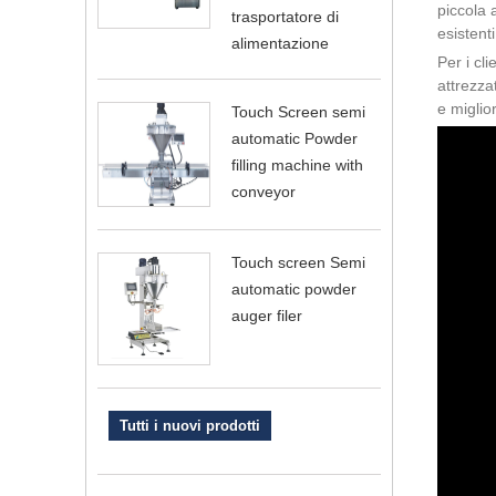
piccola 
trasportatore di
esistenti
alimentazione
Per i cl
attrezza
e miglio
Touch Screen semi
automatic Powder
filling machine with
conveyor
Touch screen Semi
automatic powder
auger filer
Tutti i nuovi prodotti