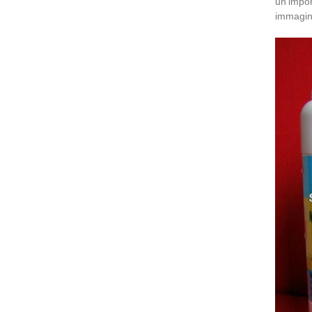
un'impor
immagin