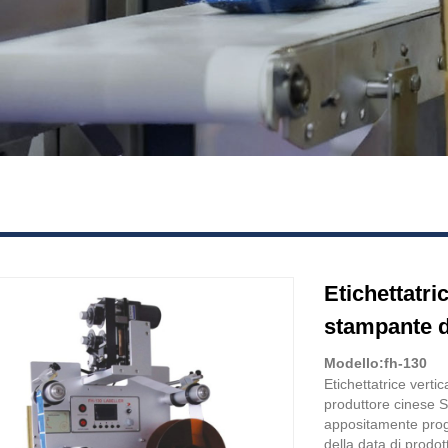
Etichettatri
stampante d
Modello:fh-130
Etichettatrice verti
produttore cinese 
appositamente proge
della data di prodot