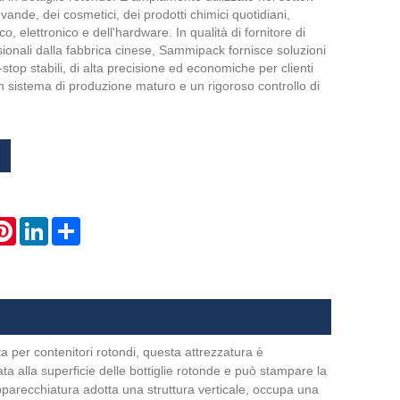
vande, dei cosmetici, dei prodotti chimici quotidiani,
o, elettronico e dell'hardware. In qualità di fornitore di
ssionali dalla fabbrica cinese, Sammipack fornisce soluzioni
-stop stabili, di alta precisione ed economiche per clienti
un sistema di produzione maturo e un rigoroso controllo di
atsApp
Pinterest
LinkedIn
Share
a per contenitori rotondi, questa attrezzatura è
ta alla superficie delle bottiglie rotonde e può stampare la
pparecchiatura adotta una struttura verticale, occupa una