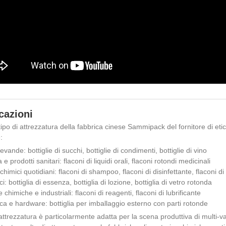
cazioni
ipo di attrezzatura della fabbrica cinese Sammipack del fornitore di eti
:
vande: bottiglie di succhi, bottiglie di condimenti, bottiglie di vino
e prodotti sanitari: flaconi di liquidi orali, flaconi rotondi medicinali
chimici quotidiani: flaconi di shampoo, flaconi di disinfettante, flaconi di
: bottiglia di essenza, bottiglia di lozione, bottiglia di vetro rotonda
 chimiche e industriali: flaconi di reagenti, flaconi di lubrificante
ica e hardware: bottiglia per imballaggio esterno con parti rotonde
ttrezzatura è particolarmente adatta per la scena produttiva di multi-varie