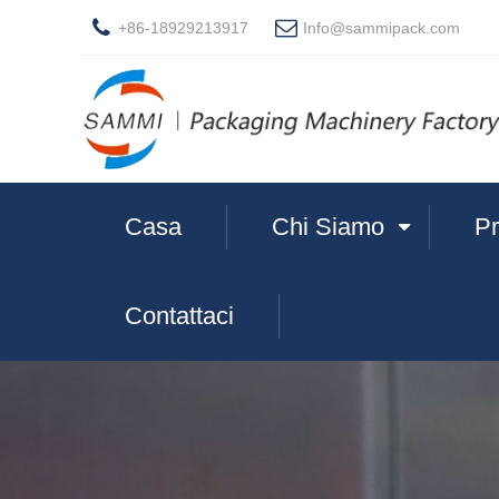
+86-18929213917
Info@sammipack.com
Casa
Chi Siamo
Pr
Contattaci