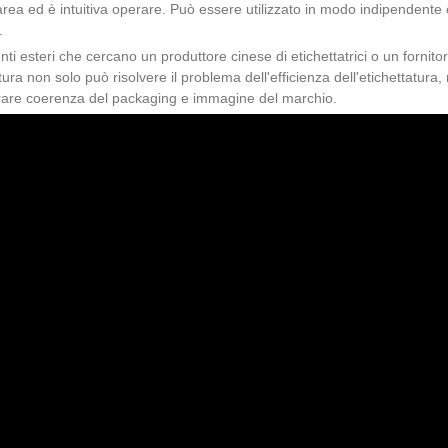
area ed è intuitiva operare. Può essere utilizzato in modo indipendente o
.
ienti esteri che cercano un produttore cinese di etichettatrici o un fornito
tura non solo può risolvere il problema dell'efficienza dell'etichettatur
rare coerenza del packaging e immagine del marchio.